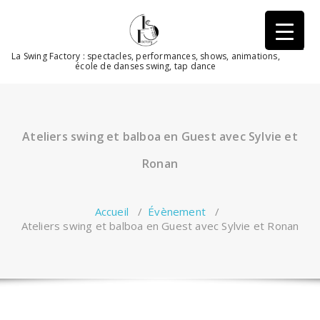
Aller
au
contenu
La Swing Factory : spectacles, performances, shows, animations,
école de danses swing, tap dance
Ateliers swing et balboa en Guest avec Sylvie et
Ronan
Accueil
/
Évènement
/
Ateliers swing et balboa en Guest avec Sylvie et Ronan