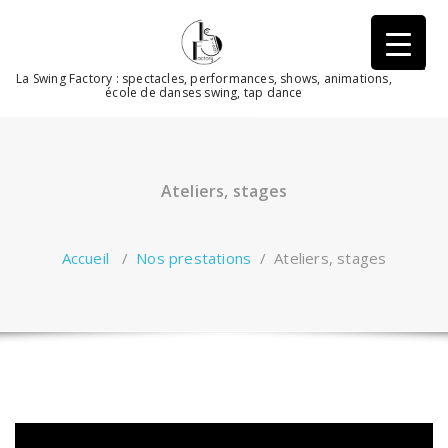
Aller
au
contenu
La Swing Factory : spectacles, performances, shows, animations,
école de danses swing, tap dance
Ateliers, stages
Accueil
/
Nos prestations
/
Ateliers, stages