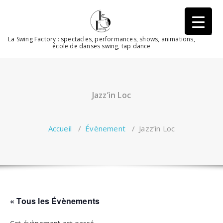
Aller
au
contenu
La Swing Factory : spectacles, performances, shows, animations,
école de danses swing, tap dance
Jazz’in Loc
Accueil
/
Évènement
/
Jazz’in Loc
« Tous les Évènements