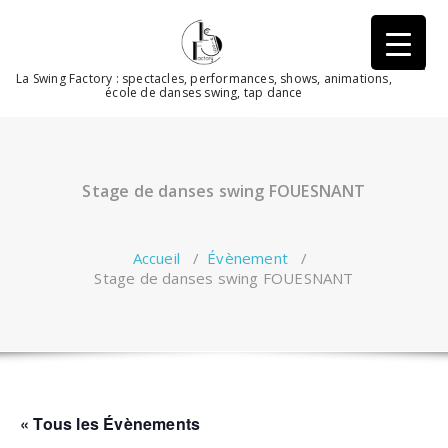
Aller
au
contenu
La Swing Factory : spectacles, performances, shows, animations,
école de danses swing, tap dance
Stage de danses swing FOUESNANT
Accueil
/
Évènement
/
Stage de danses swing FOUESNANT
« Tous les Évènements