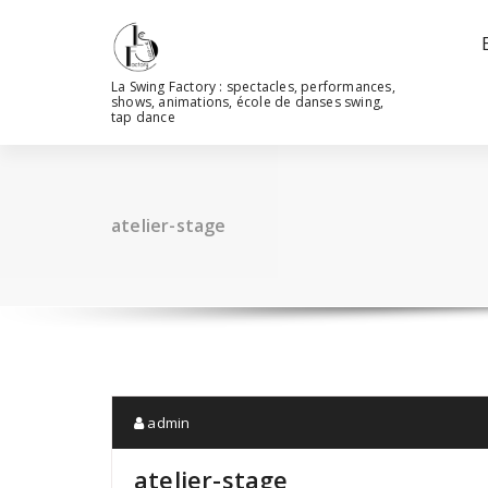
Aller
au
contenu
La Swing Factory : spectacles, performances,
shows, animations, école de danses swing,
tap dance
atelier-stage
admin
atelier-stage