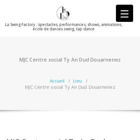
Aller
au
contenu
La Swing Factory : spectacles, performances, shows, animations,
école de danses swing, tap dance
MJC Centre social Ty An Dud Douarnenez
Accueil
/
Lieu
/
MJC Centre social Ty An Dud Douarnenez