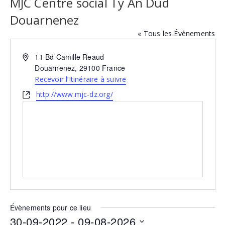
MJC Centre social Ty An Dud
Douarnenez
« Tous les Évènements
Adresse
11 Bd Camille Reaud
Douarnenez
,
29100
France
Recevoir l’Itinéraire à suivre
Site
http://www.mjc-dz.org/
web
Évènements pour ce lieu
30-09-2022
 - 
09-08-2026