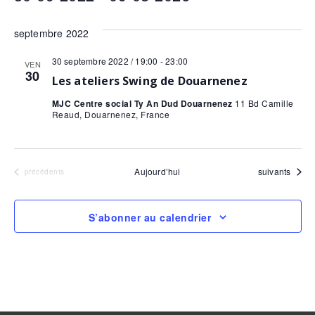
Sélectionnez
une
septembre 2022
date.
30 septembre 2022 / 19:00
-
23:00
VEN
30
Les ateliers Swing de Douarnenez
MJC Centre social Ty An Dud Douarnenez
11 Bd Camille
Reaud, Douarnenez, France
Évènements
Aujourd’hui
suivants
Évènements
précédents
S’abonner au calendrier