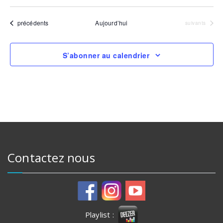
Sélectionnez
une
date.
Évènements
précédents
Aujourd’hui
Évènements
suivants
S’abonner au calendrier
Contactez nous
Playlist :