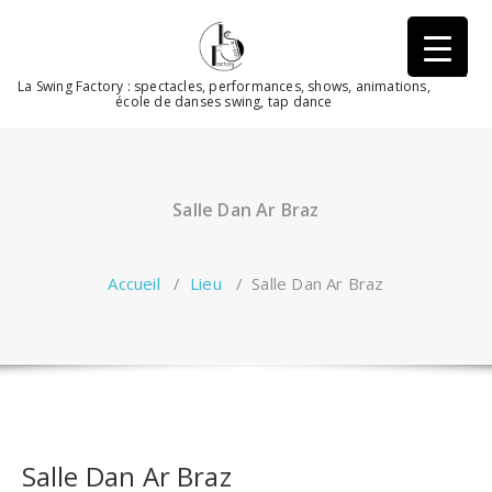
Aller
au
contenu
La Swing Factory : spectacles, performances, shows, animations,
école de danses swing, tap dance
Salle Dan Ar Braz
Accueil
/
Lieu
/
Salle Dan Ar Braz
Salle Dan Ar Braz