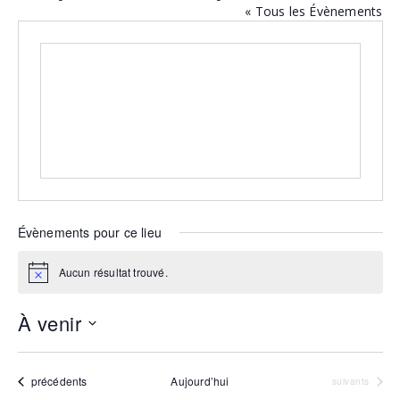
« Tous les Évènements
Évènements pour ce lieu
Aucun résultat trouvé.
Notice
À venir
Sélectionnez
une
date.
Évènements
précédents
Aujourd’hui
Évènements
suivants